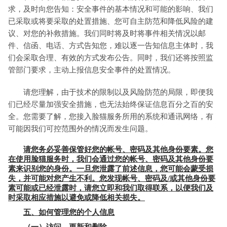
求，及时向您告知：安全事件的基本情况和可能的影响、我们
已采取或将要采取的处置措施、您可自主防范和降低风险的建
议、对您的补救措施。我们同时将及时将事件相关情况以邮
件、信函、电话、方式告知您，难以逐一告知信息主体时，我
们会采取合理、有效的方式发布公告。同时，我们还将按照监
管部门要求，主动上报信息安全事件的处置情况。
请您理解，由于技术的限制以及风险防范的局限，即便我
们已经尽量加强安全措施，也无法始终保证信息百分之百的安
全。您需要了解，您接入脸猫服务所用的系统和通讯网络，有
可能因我们可控范围外的情况而发生问题。
请您务必妥善保管好您的帐号、密码及其他身份要素。您
在使用脸猫服务时，我们会通过您的帐号、密码及其他身份要
素来识别您的身份。一旦您泄露了前述信息，您可能会蒙受损
失，并可能对您产生不利。您发现帐号、密码及/或其他身份要
素可能或已经泄露时，请您立即和我们取得联系，以便我们及
时采取相应措施以避免或降低相关损失。
五、如何管理您的个人信息