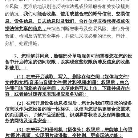
全风险，更准确地识别违反法律法规或脸猫服务相关协议规则
的情况，
我们可能会收集、使用或整合您的帐号信息、交易信
息、设备信息、日志信息以及我们、合作伙伴取得您授权或依
据法律共享的信息，
来综合判断您帐号及交易风险、进行身份
验证、检测及防范安全事件，并依法采取必要的记录、审计、
分析、处置措施。
7、您理解并同意，脸猫部分单项服务可能需要您在您的设
备中开启特定的访问权限，以实现这些权限所涉及信息的收集
和使用。：
（1）在您开启读取、写入、删除存储空间（媒体与文件/
文件和文档/音乐与音频文件/照片和视频/相册）权限后，您允
许我们访问您的存储空间，以便使您可以上传、下载并保存内
容，或者通过缓存来实现相应服务功能；
（2）在您开启设备信息权限后，您允许我们获取您的设备
信息以作为您设备的唯一性标识，以便向您提供更契合您需求
的页面展示、了解产品适配性、识别异常状态以及保障脸猫服
务的网络及运营安全；
（3）在您开启相册相机（摄像头）权限后，您能够上传照
片/图片/视频，实现图片动漫脸、变性别、更多玩法功能；