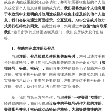
或业务功能或重新划分业务功能，并可能需要收集新的个人信
息或变更个人信息使用目的或方式。
我们要将您的个人信息用
于本政策中未载明的其他用途或额外收集未提及的其他个人信
息，我们会依法通过页面提示、交互流程、APP公告或其他方
式另行征得您的同意。
在此过程中，您可通过
本政策“如何联系
我们”
章节所列的反馈渠道联系我们，我们会尽快为您作出解
答。
1、帮助您完成注册及登录
当您
注册、登录脸猫及使用相关服务时，
您可以通过手机
号码创建帐号，并且您可以完善相关的网络身份识别信息
（脸
猫账号、头像、密码），
我们收集这些信息是为了帮助您完成
注册。收集手机号码是履行国家法律法规关于网络实名制（真
实身份信息认证）要求的必要信息，您拒绝提供手机号码用于
注册、登录，我们可能无法为您提供对应服务。
基于我们与第三方的合作，当您
使用“一键登录”功能
时，
经过您的同意，我们会将您
设备中的手机号码作为您的注册、
登录帐号并免于密码或动态验证码核验，为您提供快捷的注